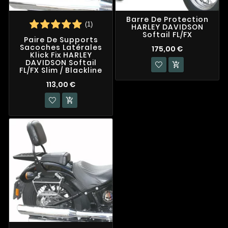
Barre De Protection
(1)
HARLEY DAVIDSON
Softail FL/FX
Paire De Supports
Sacoches Latérales
175,00 €
Klick Fix HARLEY
DAVIDSON Softail

FL/FX Slim / Blackline
113,00 €
