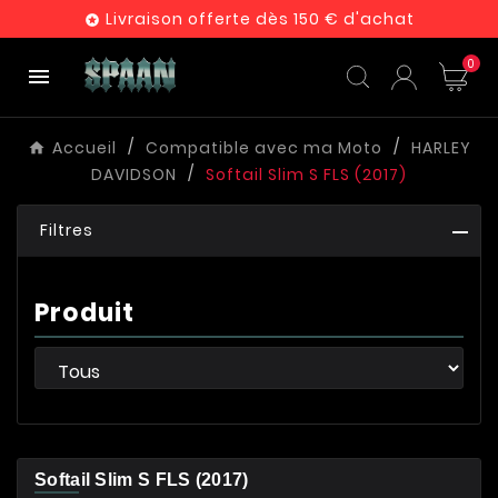
Livraison offerte dès 150 € d'achat

0

Accueil
Compatible avec ma Moto
HARLEY
DAVIDSON
Softail Slim S FLS (2017)
Filtres
Produit
Softail Slim S FLS (2017)