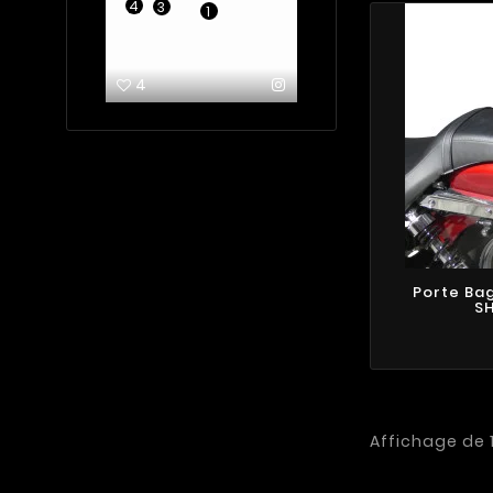
4
3
1
3
2
4
3
Porte Ba
S
Affichage de 