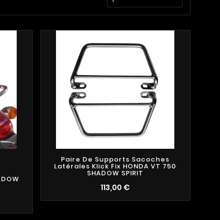
Paire De Supports Sacoches
Latérales Klick Fix HONDA VT 750
SHADOW SPIRIT
HADOW
113,00 €
3
4
1
2