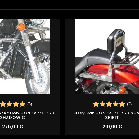
(3)
(2)
otection HONDA VT 750
Sissy Bar HONDA VT 750 S
SHADOW C
SPIRIT
1
275,00 €
210,00 €
2
2
4