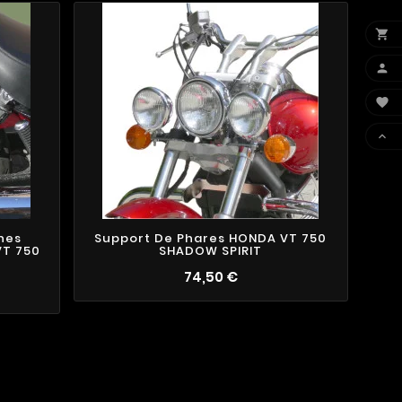
1
2
1

2
9



hes
Support De Phares HONDA VT 750
VT 750
SHADOW SPIRIT
74,50 €