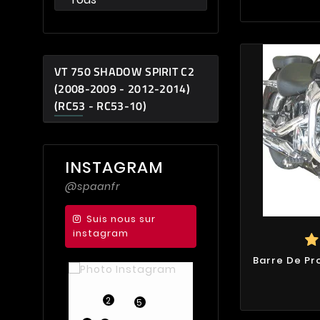
VT 750 SHADOW SPIRIT C2
(2008-2009 - 2012-2014)
(RC53 - RC53-10)
INSTAGRAM
@spaanfr
Suis nous sur
instagram
Barre De Pr
2
5
2