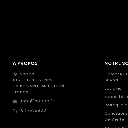
A PROPOS
NOTRE SO
Spaan
Compte Pr
location_on
10 RUE LA FONTAINE
SPAAN
38160 SAINT-MARCELLIN
Les avis
France
Modalités 
info@spaan.fr
email
Politique 
0475588031
call
Conditions
de Vente
Mentions l