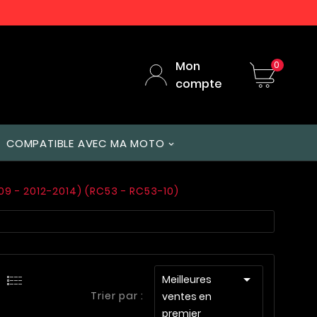
Mon
0
compte
COMPATIBLE AVEC MA MOTO
9 - 2012-2014) (RC53 - RC53-10)

Meilleures
Trier par :
ventes en
premier