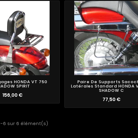
3
1
3
3
4
6
gages HONDA VT 750
Paire De Supports Sacoc
HADOW SPIRIT
Latérales Standard HONDA 
SHADOW C
156,00 €
77,50 €
1-6 sur 6 élément(s)