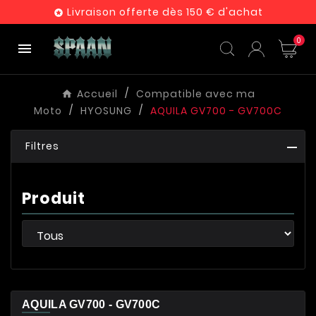
Livraison offerte dès 150 € d'achat

0

Accueil
Compatible avec ma
Moto
HYOSUNG
AQUILA GV700 - GV700C
Filtres
Produit
AQUILA GV700 - GV700C