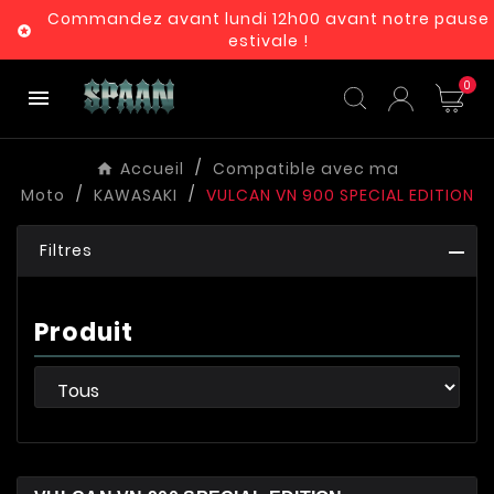
Commandez avant lundi 12h00 avant notre pause

estivale !
0

Accueil
Compatible avec ma
Moto
KAWASAKI
VULCAN VN 900 SPECIAL EDITION
Filtres
Produit