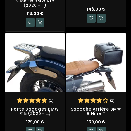
Klick Fix BMW R18
T
(2020 - …)
148,00 €
113,00 €


(1)
(1)
Porte Bagages BMW
Sacoche Arrière BMW
R18 (2020 - …)
R Nine T
179,00 €
169,00 €

