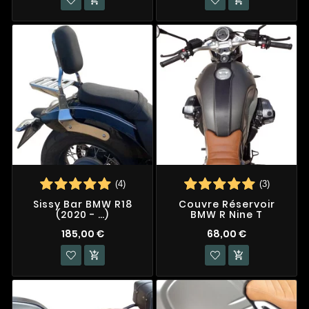
(4)
(3)
Sissy Bar BMW R18
Couvre Réservoir
(2020 - …)
BMW R Nine T
185,00 €
68,00 €

