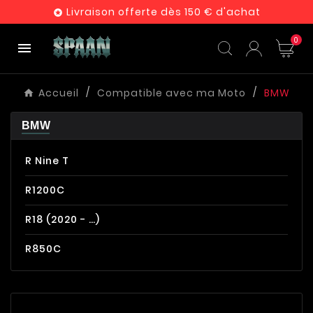
Livraison offerte dès 150 € d'achat

0

Accueil
Compatible avec ma Moto
BMW
BMW
R Nine T
R1200C
R18 (2020 - …)
R850C