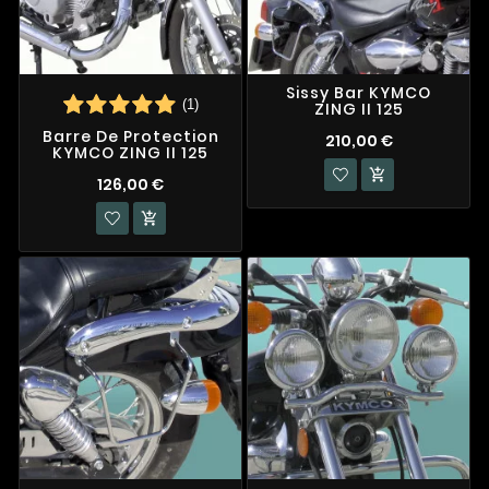
Sissy Bar KYMCO
(1)
ZING II 125
Barre De Protection
210,00 €
KYMCO ZING II 125

126,00 €
