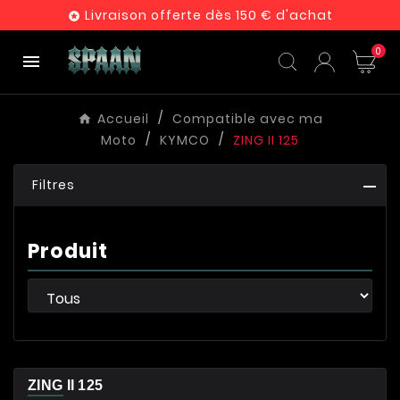
Livraison offerte dès 150 € d'achat

0

Accueil
Compatible avec ma
Moto
KYMCO
ZING II 125
Filtres
Produit
ZING II 125