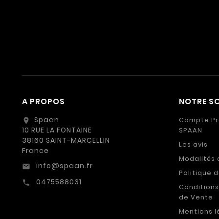
A PROPOS
NOTRE SO
Spaan
Compte Pr
location_on
10 RUE LA FONTAINE
SPAAN
38160 SAINT-MARCELLIN
Les avis
France
Modalités 
info@spaan.fr
email
Politique 
0475588031
call
Conditions
de Vente
Mentions l