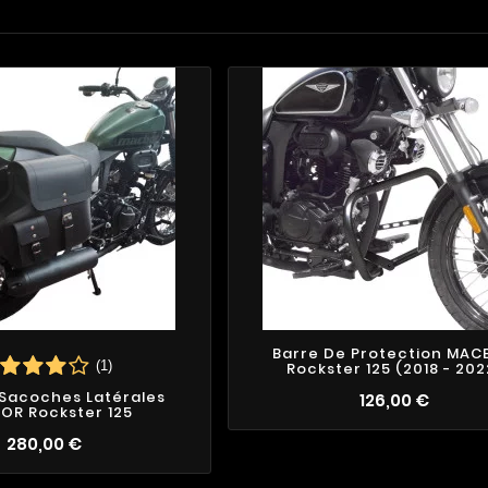
Barre De Protection MAC
(1)
Rockster 125 (2018 - 202
 Sacoches Latérales
126,00 €
OR Rockster 125
2
2
4
4
1
280,00 €
3
1
3