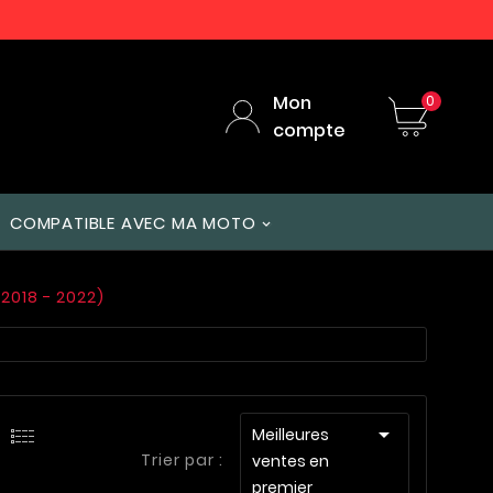
Mon
0
compte
COMPATIBLE AVEC MA MOTO
(2018 - 2022)

Meilleures
Trier par :
ventes en
premier