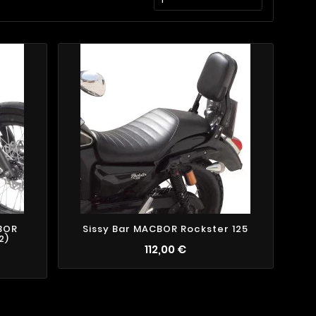
BOR
Sissy Bar MACBOR Rockster 125
2)
112,00 €
2
3
1
5
2
4
2
1
1