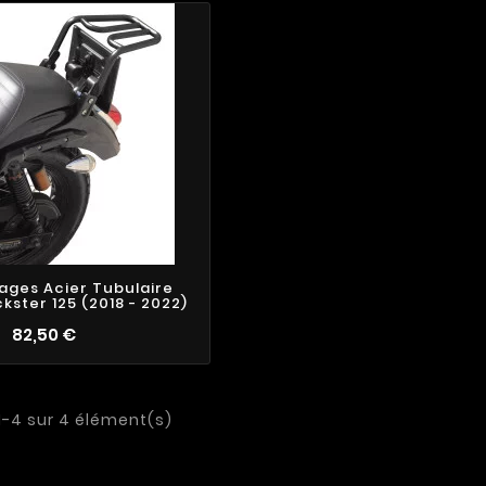
4
6
2
ages Acier Tubulaire
ster 125 (2018 - 2022)
82,50 €
1-4 sur 4 élément(s)