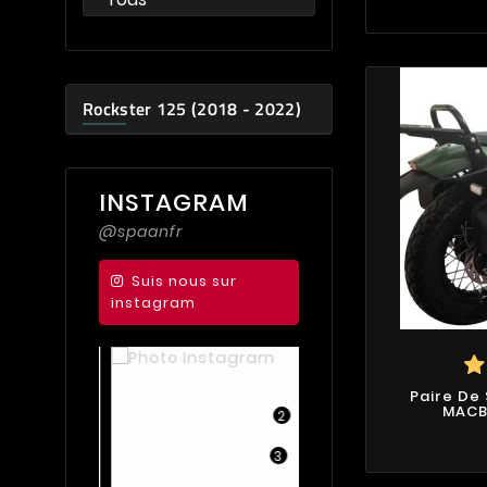
Rockster 125 (2018 - 2022)
INSTAGRAM
@spaanfr
Suis nous sur
instagram
1
Paire De
5
MACB
2
1
3