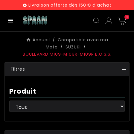
Livraison offerte dès 150 € d'achat

0

Accueil
Compatible avec ma
Moto
SUZUKI
BOULEVARD M109-M109R-M109R B.O.S.S.
Filtres
Produit