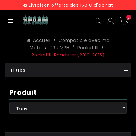
Livraison offerte dès 150 € d'achat

0

Accueil
Compatible avec ma
Moto
TRIUMPH
Rocket III
Rocket III Roadster (2010-2015)
Filtres
Produit