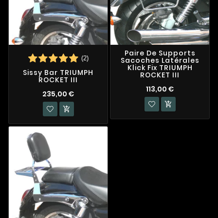
Paire De Supports
(2)
Sacoches Latérales
Klick Fix TRIUMPH
Sissy Bar TRIUMPH
ROCKET III
ROCKET III
113,00 €
235,00 €

