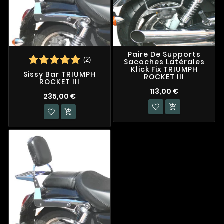
Paire De Supports
(2)
Sacoches Latérales
Klick Fix TRIUMPH
Sissy Bar TRIUMPH
ROCKET III
ROCKET III
113,00 €
235,00 €

