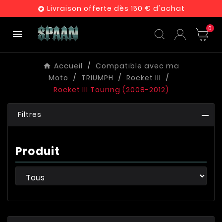
Livraison offerte dès 150 € d'achat

0

Accueil
Compatible avec ma
Moto
TRIUMPH
Rocket III
Rocket III Touring (2008-2012)
Filtres
Produit