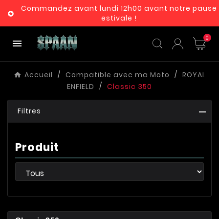
Commandez avant lundi 12h00 avant notre pause

estivale !
0

Accueil
Compatible avec ma Moto
ROYAL
ENFIELD
Classic 350
Filtres
Produit