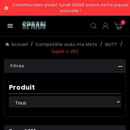
Commandez avant lundi 12h00 avant notre pause

estivale !
0

Accueil
Compatible avec ma Moto
MUTT
Super 4 250
Filtres
Produit