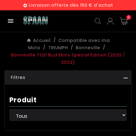
Livraison offerte dès 150 € d'achat

0

Accueil
Compatible avec ma
Moto
TRIUMPH
Bonneville
Bonneville T120 Bud Ekins Special Edition (2020 /
2022)
Filtres
Produit