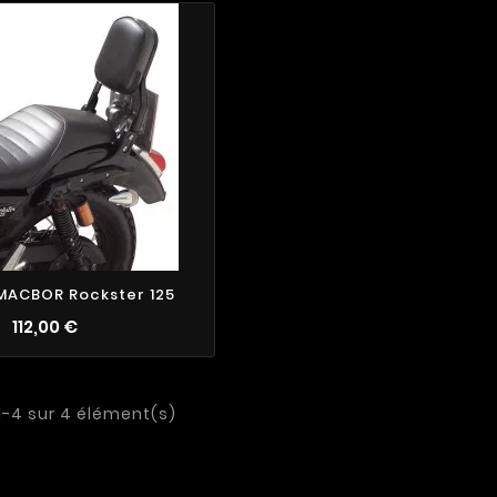
4
6
 MACBOR Rockster 125
112,00 €
1-4 sur 4 élément(s)