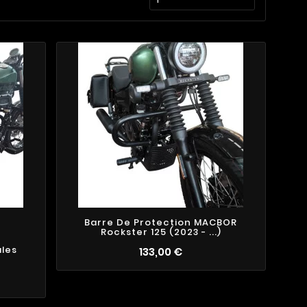
Barre De Protection MACBOR
Rockster 125 (2023 - ...)
ales
133,00 €
2
3
1
2
4
2
1