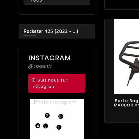
Rockster 125 (2023 - ...)
INSTAGRAM
@spaanfr
Suis nous sur
instagram
Porte Bag
MACBOR Roc
1
2
5
2
4
3
1
3