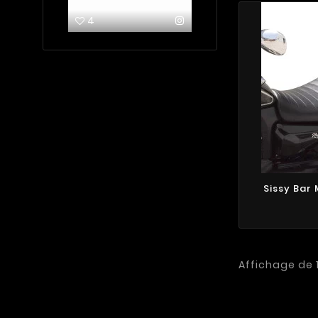
4
3
3
Sissy Bar
Affichage de 