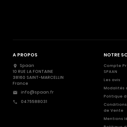
A PROPOS
NOTRE SO
Spaan
Compte Pr
location_on
10 RUE LA FONTAINE
SPAAN
38160 SAINT-MARCELLIN
Les avis
France
Modalités 
info@spaan.fr
email
Politique 
0475588031
call
Conditions
de Vente
Mentions l
Politique 