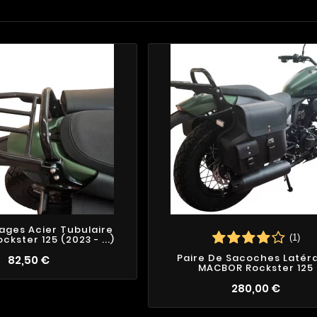
ages Acier Tubulaire
(1)
kster 125 (2023 - ...)
Paire De Sacoches Latér
82,50 €
MACBOR Rockster 125
2
2
4
4
1
280,00 €
3
1
3