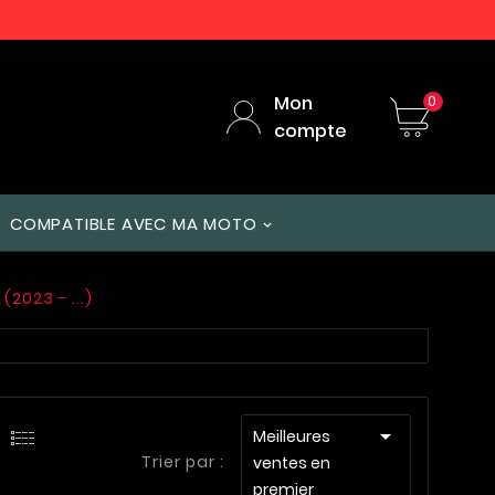
Mon
0
compte
COMPATIBLE AVEC MA MOTO
(2023 - ...)

Meilleures
Trier par :
ventes en
premier