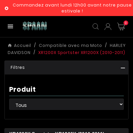
Commandez avant lundi 12h00 avant notre pause

estivale !
0

Accueil
Compatible avec ma Moto
HARLEY
DAVIDSON
XR1200X Sportster XR1200X (2010-2011)
Filtres
Produit