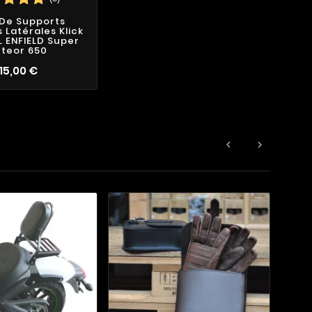
 De Supports
Latérales Klick
L ENFIELD Super
teor 650
115,00 €

