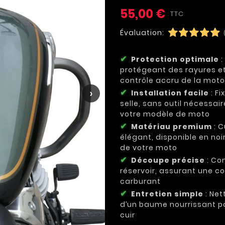
55,00 €
TTC
Évaluation:
Protection optimale
:
protégeant des rayures et
contrôle accru de la moto
›
Installation facile
: Fi
selle, sans outil nécessa
votre modèle de moto
Matériau premium
: C
élégant, disponible en noi
de votre moto
Découpe précise
: Co
réservoir, assurant une co
carburant
Entretien simple
: Net
d’un baume nourrissant pou
cuir