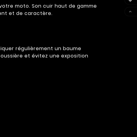

e votre moto. Son cuir haut de gamme

ent et de caractère.
ppliquer régulièrement un baume
poussière et évitez une exposition