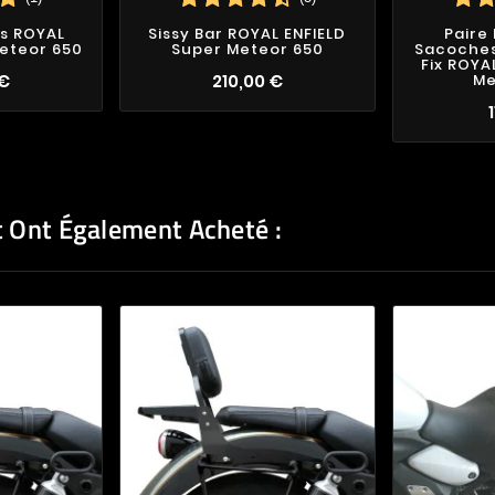
s ROYAL
Sissy Bar ROYAL ENFIELD
Paire
Meteor 650
Super Meteor 650
Sacoches 
Fix ROYA
 €
210,00 €
Me
t Ont Également Acheté :