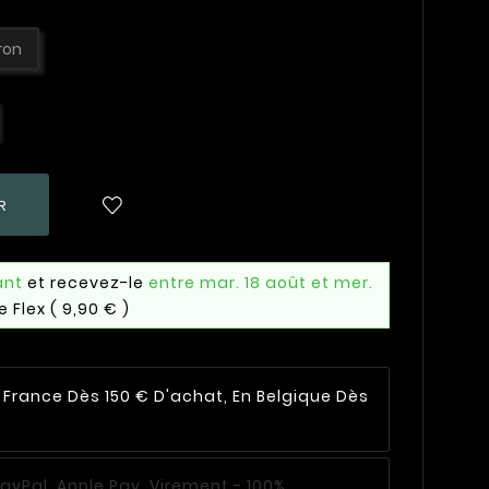
ron
R
ant
et recevez-le
entre mar. 18 août et mer.
e Flex
( 9,90 € )
n France Dès 150 € D'achat, En Belgique Dès