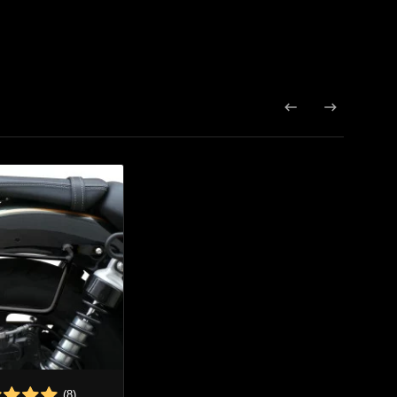


(8)