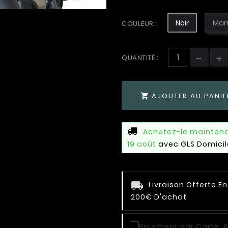
Noir
Mar
COULEUR :
QUANTITÉ :
AJOUTER AU PANIE

Achetez-le mainten
19 août
avec GLS Domicil
Livraison Offerte E
200€ D'achat