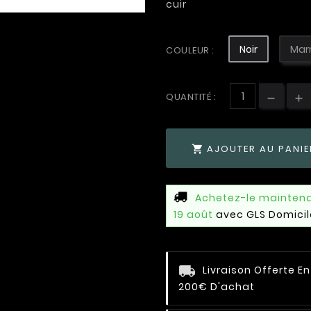
cuir
Noir
Mar
COULEUR :
QUANTITÉ :
AJOUTER AU PANIE

Achetez-le mainten
19 août
avec GLS Domicil
Livraison Offerte E
200€ D'achat