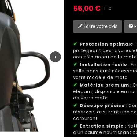
55,00 €
TTC
Écrire votre avis
P
Protection optimale
:
protégeant des rayures et
›
contrôle accru de la moto
Installation facile
: Fi
selle, sans outil nécessa
votre modèle de moto
Matériau premium
: C
élégant, disponible en noi
de votre moto
Découpe précise
: Co
réservoir, assurant une co
carburant
Entretien simple
: Net
d’un baume nourrissant pou