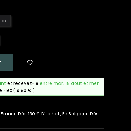
ron
R
ant
et recevez-le
entre mar. 18 août et mer.
e Flex
( 9,90 € )
n France Dès 150 € D'achat, En Belgique Dès