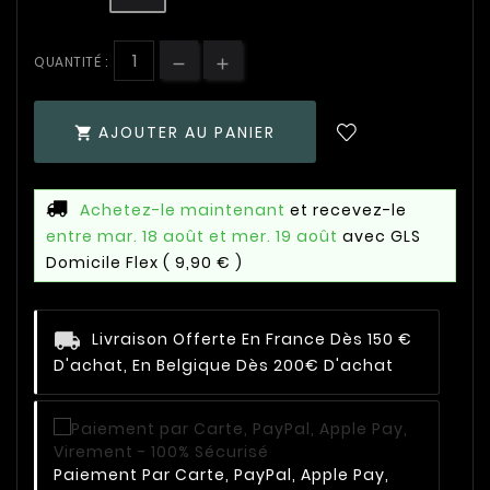
QUANTITÉ :
AJOUTER AU PANIER

Achetez-le maintenant
et recevez-le
entre mar. 18 août et mer. 19 août
avec GLS
Domicile Flex
( 9,90 € )
Livraison Offerte En France Dès 150 €
D'achat, En Belgique Dès 200€ D'achat
Paiement Par Carte, PayPal, Apple Pay,