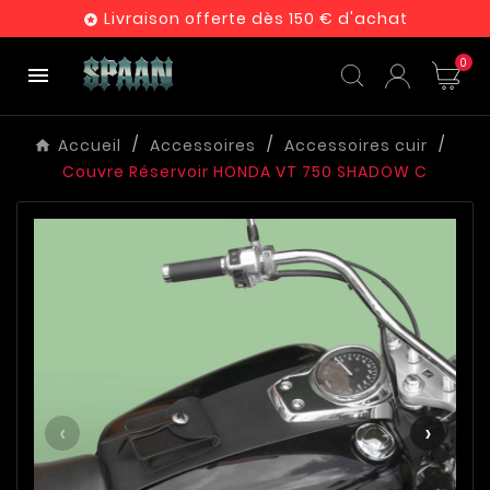
Livraison offerte dès 150 € d'achat

0

Accueil
Accessoires
Accessoires cuir
Couvre Réservoir HONDA VT 750 SHADOW C
‹
›