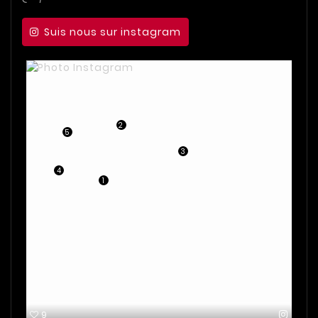
Suis nous sur instagram
2
5
3
4
1
9