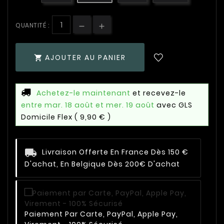
QUANTITÉ :
AJOUTER AU PANIER

Achetez-le maintenant
et recevez-le
entre mar. 18 août et mer. 19 août
avec GLS
Domicile Flex
( 9,90 € )
Livraison Offerte En France Dès 150 €
D'achat, En Belgique Dès 200€ D'achat
Paiement Par Carte, PayPal, Apple Pay,