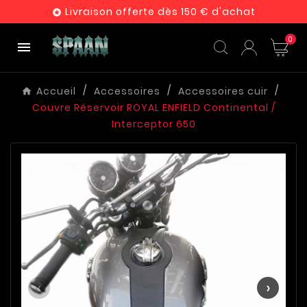
Livraison offerte dès 150 € d'achat

0

Accueil
Accessoires
Accessoires cuir
Couvre Réservoir ROYAL ENFIELD Continental /
Interceptor 650
‹
›