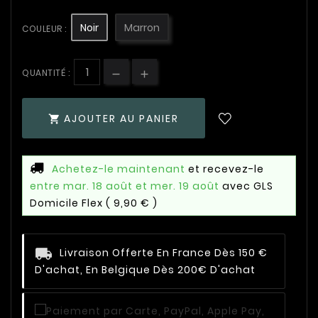
Noir
Marron
COULEUR :
QUANTITÉ :
AJOUTER AU PANIER

Achetez-le maintenant
et recevez-le
entre mar. 18 août et mer. 19 août
avec GLS
Domicile Flex
( 9,90 € )
Livraison Offerte En France Dès 150 €
D'achat, En Belgique Dès 200€ D'achat