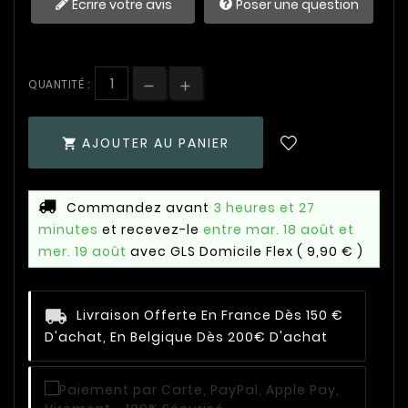
Écrire votre avis
Poser une question
QUANTITÉ :
AJOUTER AU PANIER

Commandez avant
3 heures et 27
minutes
et recevez-le
entre mar. 18 août et
mer. 19 août
avec GLS Domicile Flex
( 9,90 € )
Livraison Offerte En France Dès 150 €
D'achat, En Belgique Dès 200€ D'achat