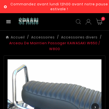
Commandez avant lundi 12h00 avant notre pause

estivale !
0

Accueil
Accessoires
Accessoires divers
Arceau De Maintien Passager KAWASAKI W650 /
W800
‹
›