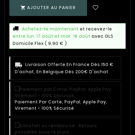
AJOUTER AU PANIER

Achetez-le maintenant
et recevez-le
entre lun. 17 août et mar. 18 août
avec GLS
Domicile Flex
( 9,90 € )
Livraison Offerte En France Dès 150 €
D'achat, En Belgique Dès 200€ D'achat
Paiement Par Carte, PayPal, Apple Pay,
Virement - 100% Sécurisé