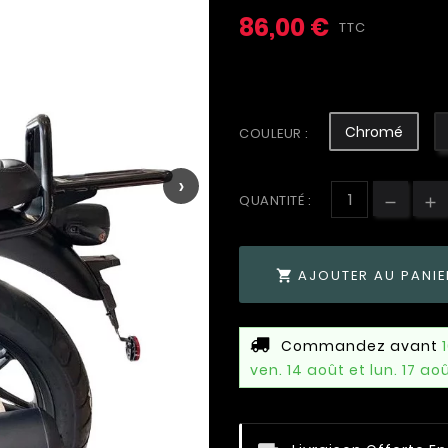
86,00 €
TTC
Chromé
COULEUR :
›
QUANTITÉ :
AJOUTER AU PANIE

Commandez avant
ven. 14 août et lun. 17 ao