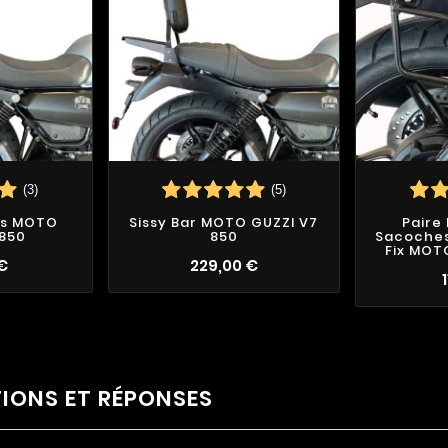
(3)
(5)
es MOTO
Sissy Bar MOTO GUZZI V7
Paire
 850
850
Sacoches 
Fix MOT
 €
229,00 €
TIONS ET RÉPONSES