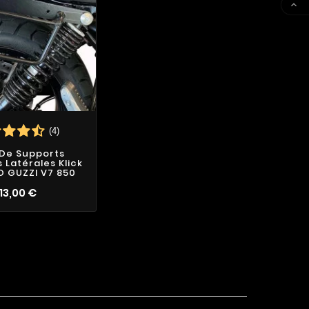

(4)
 De Supports
Latérales Klick
O GUZZI V7 850
113,00 €