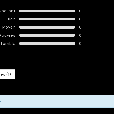
xcellent
0
Bon
0
Moyen
0
Pauvres
0
Terrible
0
es (1)
s