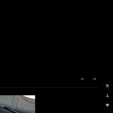




