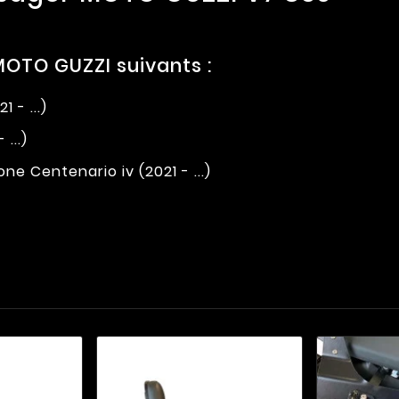
OTO GUZZI suivants :
 - ...)
...)
e Centenario iv (2021 - ...)