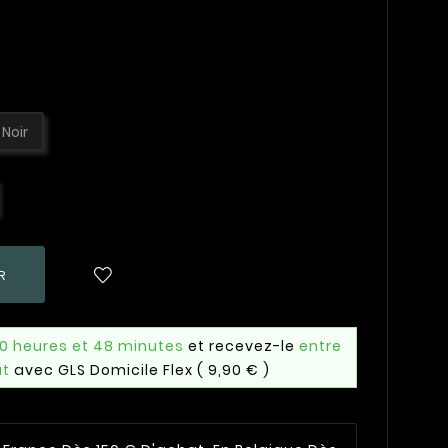
Noir
R
10 heures et 48 minutes
et recevez-le
entre
ût
avec GLS Domicile Flex
( 9,90 € )