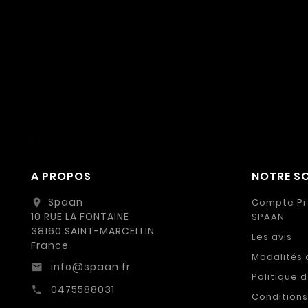
A PROPOS
NOTRE SO
Spaan
Compte Pr
location_on
10 RUE LA FONTAINE
SPAAN
38160 SAINT-MARCELLIN
Les avis
France
Modalités 
info@spaan.fr
email
Politique 
0475588031
call
Conditions