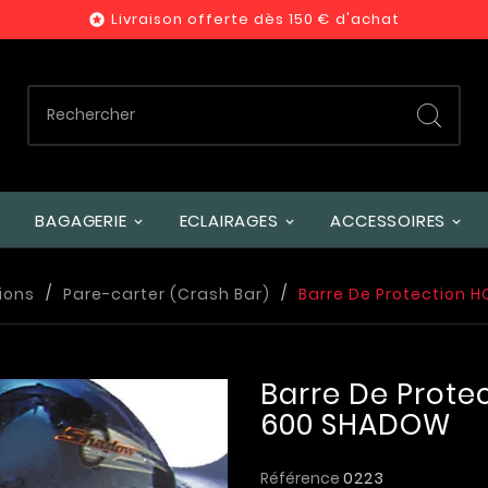
Livraison offerte dès 150 € d'achat

BAGAGERIE
ECLAIRAGES
ACCESSOIRES
ions
Pare-carter (Crash Bar)
Barre De Protection
Barre De Prote
600 SHADOW
Référence
0223