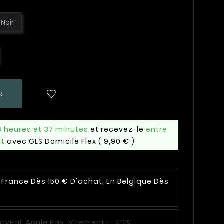
Noir
R
8 heures et 37 minutes
et recevez-le
entre
ût
avec GLS Domicile Flex
( 9,90 € )
n France Dès 150 € D'achat, En Belgique Dès