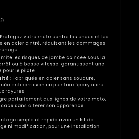
(2)
 Protégez votre moto contre les chocs et les
e en acier cintré, réduisant les dommages
arénage
Limite les risques de jambe coincée sous la
arrêt ou à basse vitesse, garantissant une
 pour le pilote
lité
: Fabriquée en acier sans soudure,
omée anticorrosion ou peinture époxy noire
ux rayures
ègre parfaitement aux lignes de votre moto,
ficace sans altérer son apparence
ontage simple et rapide avec un kit de
age ni modification, pour une installation