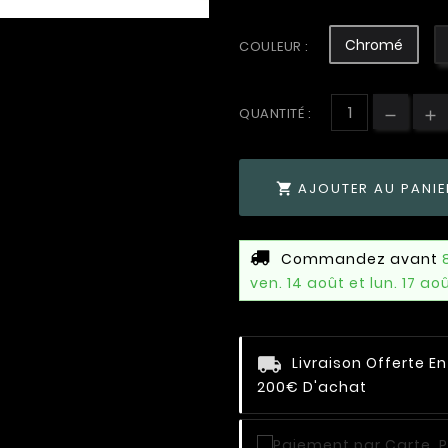
Chromé
COULEUR :
QUANTITÉ :
AJOUTER AU PANIE

Commandez avant
ven. 14 août et lun. 17 ao
Livraison Offerte E
200€ D'achat