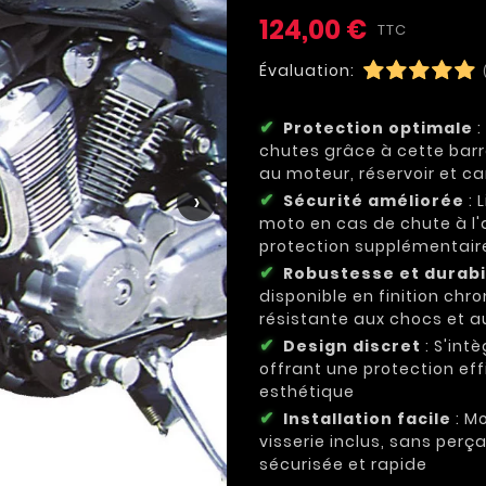
124,00 €
TTC
Évaluation:
Protection optimale
:
chutes grâce à cette barr
au moteur, réservoir et c
›
Sécurité améliorée
: 
moto en cas de chute à l'
protection supplémentaire
Robustesse et durabi
disponible en finition chr
résistante aux chocs et a
Design discret
: S'int
offrant une protection ef
esthétique
Installation facile
: M
visserie inclus, sans perç
sécurisée et rapide