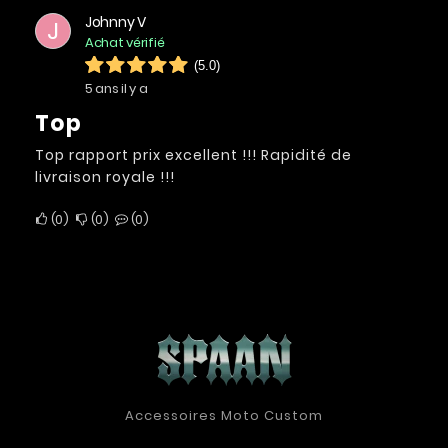
Johnny V
J
Achat vérifié
(5.0)
5 ans il y a
Top
Top rapport prix excellent !!! Rapidité de
livraison royale !!!
0
0
0
Accessoires Moto Custom