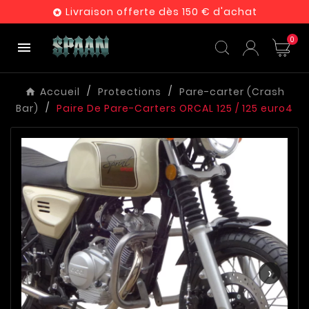
Livraison offerte dès 150 € d'achat

0

Accueil
Protections
Pare-carter (Crash
Bar)
Paire De Pare-Carters ORCAL 125 / 125 euro4
‹
›