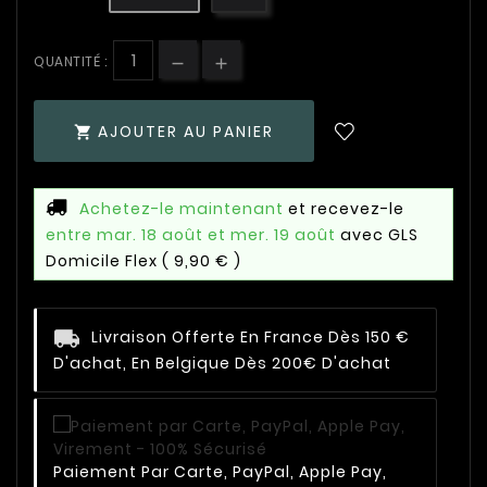
QUANTITÉ :
AJOUTER AU PANIER

Achetez-le maintenant
et recevez-le
entre mar. 18 août et mer. 19 août
avec GLS
Domicile Flex
( 9,90 € )
Livraison Offerte En France Dès 150 €
D'achat, En Belgique Dès 200€ D'achat
Paiement Par Carte, PayPal, Apple Pay,