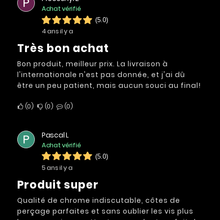
P
Achat vérifié
(5.0)
4 ans il y a
Très bon achat
Bon produit, meilleur prix. La livraison à
l'internationale n'est pas donnée, et j'ai dû
être un peu patient, mais aucun souci au final!
0
0
0
Pascal L
P
Achat vérifié
(5.0)
5 ans il y a
Produit super
Qualité de chrome indiscutable, côtes de
perçage parfaites et sans oublier les vis plus