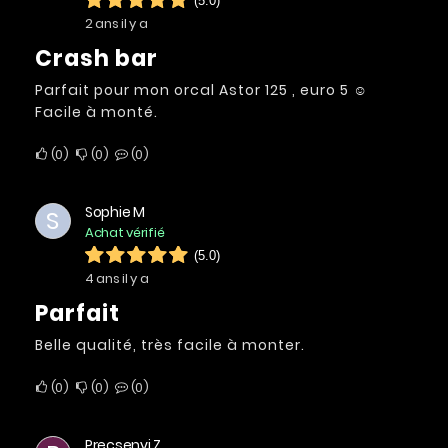
(5.0)
2 ans il y a
Crash bar
Parfait pour mon orcal Astor 125 , euro 5 ☺
Facile à monté.
0
0
0
Sophie M
S
Achat vérifié
(5.0)
4 ans il y a
Parfait
Belle qualité, très facile à monter.
0
0
0
Precsenyi Z