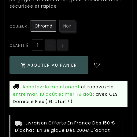
sécurisée et rapide
Chromé
Noir
COULEUR :
QUANTITÉ :
AJOUTER AU PANIER

Achetez-le maintenant
et recevez-le
entre mar. 18 août et mer. 19 août
avec GLS
Domicile Flex
( Gratuit ! )
Livraison Offerte En France Dès 150 €
D'achat, En Belgique Dès 200€ D'achat