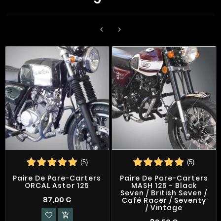


(5)
(5)
Paire De Pare-Carters
Paire De Pare-Carters
ORCAL Astor 125
MASH 125 - Black
Seven / British Seven /
87,00 €
Café Racer / Seventy
/ Vintage
