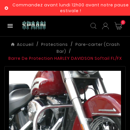
Commandez avant lundi 12h00 avant notre pause

estivale !
0

Accueil
Protections
Pare-carter (Crash
Bar)
Barre De Protection HARLEY DAVIDSON Softail FL/FX
‹
›