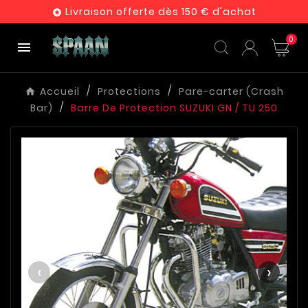
Livraison offerte dès 150 € d'achat

0

Accueil
Protections
Pare-carter (Crash
Bar)
Barre De Protection SUZUKI GN / TU 250
‹
›