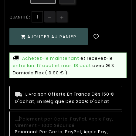
QUANTITÉ :
AJOUTER AU PANIER

Achetez-le maintenant
et recevez-le
entre lun. 17 août et mar. 18 août
avec GLS
Domicile Flex
( 9,90 € )
Livraison Offerte En France Dès 150 €
D'achat, En Belgique Dès 200€ D'achat
Paiement Par Carte, PayPal, Apple Pay,