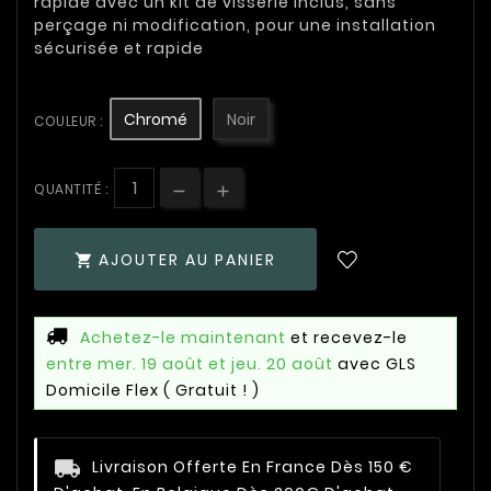
rapide avec un kit de visserie inclus, sans
perçage ni modification, pour une installation
sécurisée et rapide
Chromé
Noir
COULEUR :
QUANTITÉ :
AJOUTER AU PANIER

Achetez-le maintenant
et recevez-le
entre mer. 19 août et jeu. 20 août
avec GLS
Domicile Flex
( Gratuit ! )
Livraison Offerte En France Dès 150 €