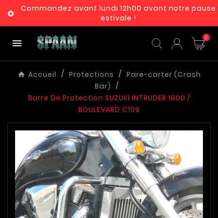
Commandez avant lundi 12h00 avant notre pause

estivale !
0

Accueil
Protections
Pare-carter (Crash
Bar)
Barre De Protection SUZUKI INTRUDER 1800 /
BOULEVARD C109