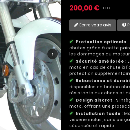
200,00 €
TTC
Écrire votre avis
P
Protection optimale
:
chutes grâce à cette pair
›
les dommages au moteur, 
Sécurité améliorée
: 
moto en cas de chute à l'
protection supplémentaire
Robustesse et durabi
disponibles en finition ch
résistante aux chocs et a
Design discret
: S’int
moto, offrant une protect
Installation facile
: M
visserie inclus, sans perç
sécurisée et rapide