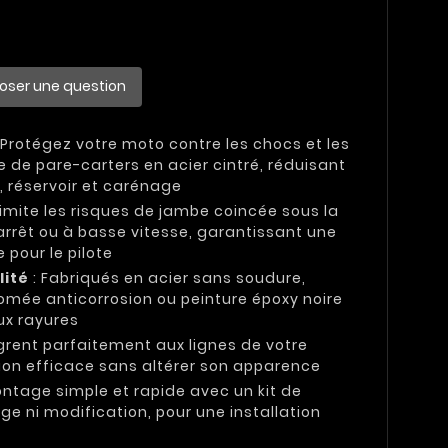
oser une question
 Protégez votre moto contre les chocs et les
e de pare-carters en acier cintré, réduisant
réservoir et carénage
Limite les risques de jambe coincée sous la
arrêt ou à basse vitesse, garantissant une
 pour le pilote
lité
: Fabriqués en acier sans soudure,
romée anticorrosion ou peinture époxy noire
ux rayures
ègrent parfaitement aux lignes de votre
ion efficace sans altérer son apparence
ontage simple et rapide avec un kit de
age ni modification, pour une installation