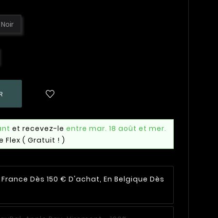
Noir
R
ant
et recevez-le
entre mar. 18 août et mer.
e Flex
( Gratuit ! )
n France Dès 150 € D'achat, En Belgique Dès