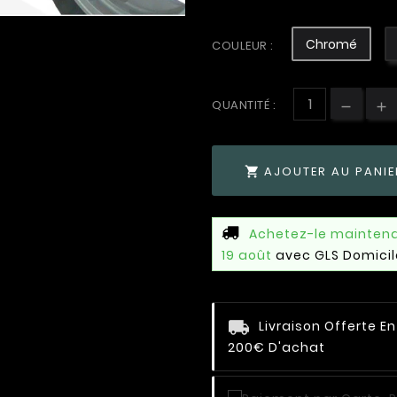
Chromé
COULEUR :
QUANTITÉ :
AJOUTER AU PANIE

Achetez-le mainten
19 août
avec GLS Domicil
Livraison Offerte E
200€ D'achat