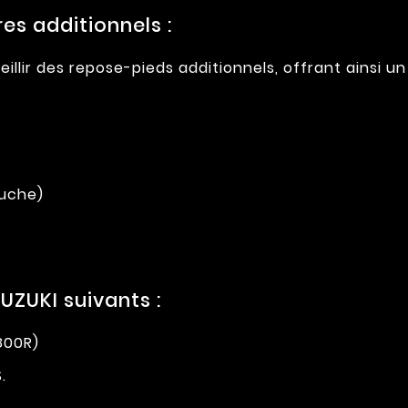
s additionnels :
llir des repose-pieds additionnels, offrant ainsi u
auche)
ZUKI suivants :
800R)
.