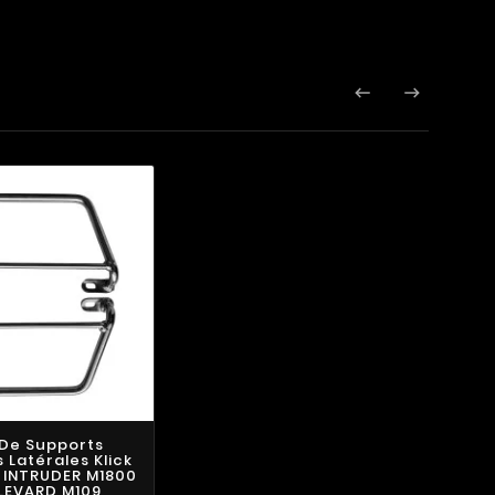


 De Supports
Latérales Klick
I INTRUDER M1800
LEVARD M109