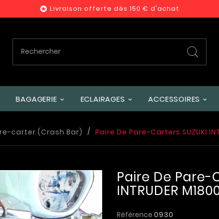
Livraison offerte dès 150 € d'achat

BAGAGERIE
ECLAIRAGES
ACCESSOIRES
re-carter (Crash Bar)
Paire De Pare-Carters SUZUKI I
Paire De Pare-
INTRUDER M180
Référence
0930