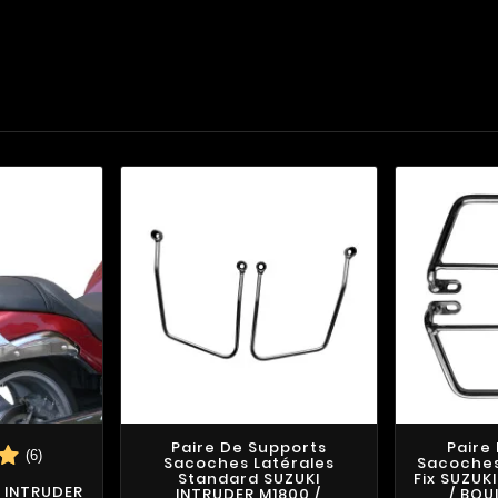
Paire De Supports
Paire
(6)
Sacoches Latérales
Sacoches 
Standard SUZUKI
Fix SUZUK
I INTRUDER
INTRUDER M1800 /
/ BOU