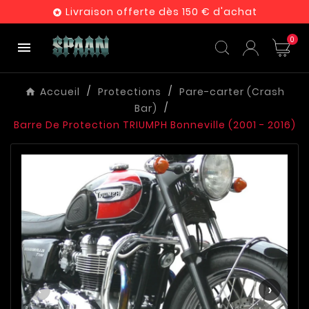
Livraison offerte dès 150 € d'achat

0

Accueil
Protections
Pare-carter (Crash
Bar)
Barre De Protection TRIUMPH Bonneville (2001 - 2016)
‹
›