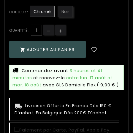
Chromé
Noir
COULEUR :
QUANTITÉ :
AJOUTER AU PANIER

Commandez avant
3 heures et 41
minutes
et recevez-le
entre lun. 17 août et
mar. 18 août
avec GLS Domicile Flex
( 9,90 € )
Livraison Offerte En France Dès 150 €
D'achat, En Belgique Dès 200€ D'achat