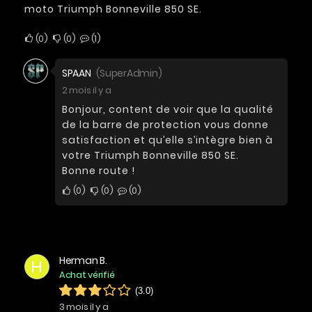
moto Triumph Bonneville 850 SE.
0
0
1
SPAAN
(SuperAdmin)
2 mois il y a
Bonjour, content de voir que la qualité
de la barre de protection vous donne
satisfaction et qu’elle s’intègre bien à
votre Triumph Bonneville 850 SE.
Bonne route !
0
0
0
Herman B.
H
Achat vérifié
(3.0)
3 mois il y a