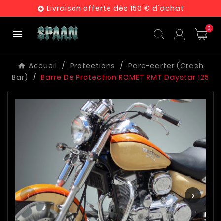
Livraison offerte dès 150 € d'achat

0

Accueil
Protections
Pare-carter (Crash
Bar)
Barre De Protection ROMET RMT Daystar 125
‹
›