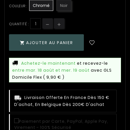
Chromé
Noir
COULEUR :
QUANTITÉ :
AJOUTER AU PANIER

Achetez-le maintenant
et recevez-le
entre mar. 18 août et mer. 19 août
avec GLS
Domicile Flex
( 9,90 € )
Livraison Offerte En France Dès 150 €
D'achat, En Belgique Dès 200€ D'achat