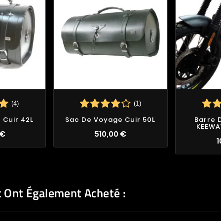
(4)
(1)
 Cuir 42L
Sac De Voyage Cuir 50L
Barre 
KEEWAY
 €
510,00 €
1
t Ont Également Acheté :