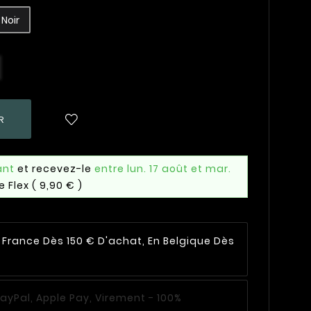
Noir
R
ant
et recevez-le
entre lun. 17 août et mar.
e Flex
( 9,90 € )
n France Dès 150 € D'achat, En Belgique Dès