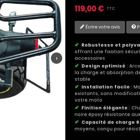
119,00 €
TTC
Écrire votre avis
P
Robustesse et polyv
offrant une fixation sécu
›
accessoires
Design optimisé
: Arc
la charge et absorption d
stable
Installation facile
: Mo
existants, sans modificat
votre moto
Finition élégante
: Cho
noire époxy résistante au
Capacité de charge 6
moyens, conçu pour résist