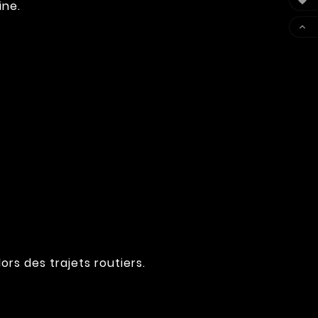

ine.

ors des trajets routiers.