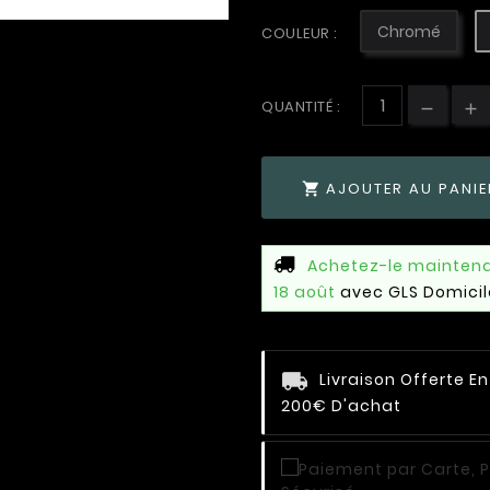
Chromé
COULEUR :
QUANTITÉ :
AJOUTER AU PANIE

Achetez-le mainten
18 août
avec GLS Domicil
Livraison Offerte E
200€ D'achat