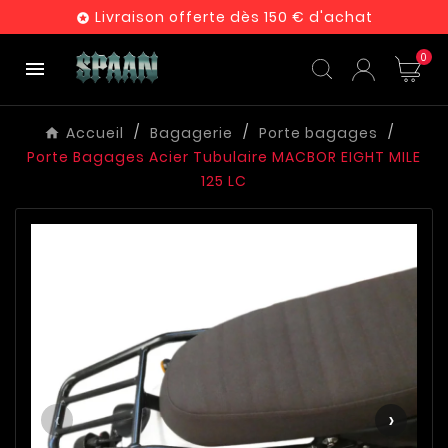
Livraison offerte dès 150 € d'achat

0

Accueil
Bagagerie
Porte bagages
Porte Bagages Acier Tubulaire MACBOR EIGHT MILE
125 LC
‹
›