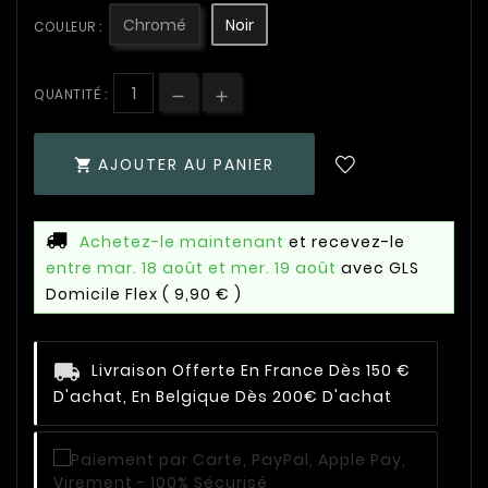
Chromé
Noir
COULEUR :
QUANTITÉ :
AJOUTER AU PANIER

Achetez-le maintenant
et recevez-le
entre mar. 18 août et mer. 19 août
avec GLS
Domicile Flex
( 9,90 € )
Livraison Offerte En France Dès 150 €
D'achat, En Belgique Dès 200€ D'achat