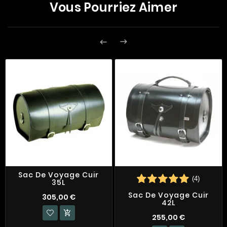
Vous Pourriez Aimer


Sac De Voyage Cuir
(4)
35L
Sac De Voyage Cuir
305,00 €
42L

255,00 €