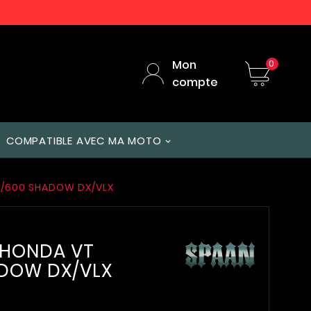
Mon
0
compte
COMPATIBLE AVEC MA MOTO
L/600 SHADOW DX/VLX
 HONDA VT
ADOW DX/VLX