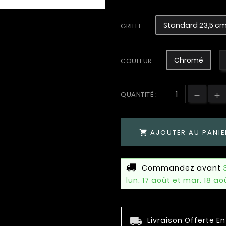
Standard 23,5 c
GRILLE :
Chromé
COULEUR :
QUANTITÉ :
AJOUTER AU PANIE

Commandez avant
lun. 17 août et mar. 18 ao
Livraison Offerte E