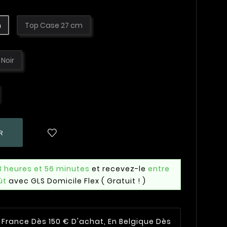
m
Top Case 27 cm
Noir
R
3 heures et 56 minutes
et recevez-le
entre
ût
avec GLS Domicile Flex
( Gratuit ! )
n France Dès 150 € D'achat, En Belgique Dès