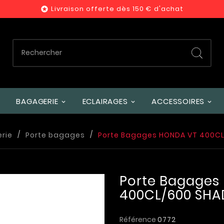
Livraison offerte dès 150 € d'achat

BAGAGERIE
ECLAIRAGES
ACCESSOIRES
rie
Porte bagages
Porte Bagages HONDA VT 400C
Porte Bagages
400CL/600 SH
Référence
0772