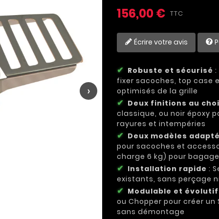
156,00 €
TTC
Écrire votre avis
P
Robuste et sécurisé
:
fixer sacoches, top case
›
optimisés de la grille
Deux finitions au cho
classique, ou noir époxy 
rayures et intempéries
Deux modèles adapt
pour sacoches et accessoi
charge 6 kg) pour bagag
Installation rapide
: S
existants, sans perçage ni
Modulable et évolutif
ou Chopper pour créer un 
sans démontage