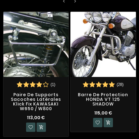


(1)
(28)
Paire De Supports
Barre De Protection
Sacoches Latérales
HONDA VT 125
Klick Fix KAWASAKI
SHADOW
W650 / W800
115,00 €
113,00 €

