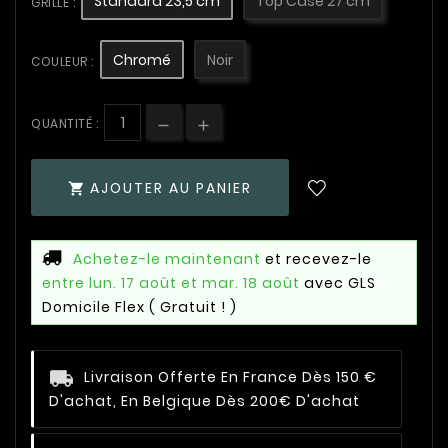
Standard 23,5 cm
Top Case 27 cm
GRILLE :
Chromé
Noir
COULEUR :
QUANTITÉ :
AJOUTER AU PANIER

Achetez-le maintenant
et recevez-le
entre lun. 17 août et mar. 18 août
avec GLS
Domicile Flex
( Gratuit ! )
Livraison Offerte En France Dès 150 €
D'achat, En Belgique Dès 200€ D'achat