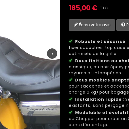
165,00 €
TTC
Écrire votre avis
P
Robuste et sécurisé
:
fixer sacoches, top case
›
optimisés de la grille
Deux finitions au cho
classique, ou noir époxy 
rayures et intempéries
Deux modèles adapt
pour sacoches et accessoi
charge 6 kg) pour bagag
Installation rapide
: S
existants, sans perçage ni
Modulable et évolutif
ou Chopper pour créer un 
sans démontage