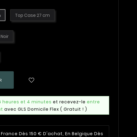
m
Top Case 27 cm
Noir
R
6 heures et 4 minutes
et recevez-le
entre
ût
avec GLS Domicile Flex
( Gratuit ! )
n France Dès 150 € D'achat, En Belgique Dès