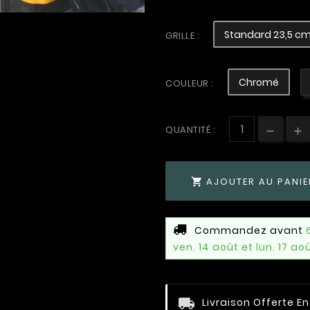
Standard 23,5 c
GRILLE :
Chromé
COULEUR :
QUANTITÉ :
AJOUTER AU PANIE

Commandez avant
ven. 14 août et lun. 17 ao
Livraison Offerte E