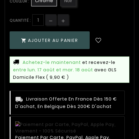
Chromé
Noir
COULEUR :
QUANTITÉ :
AJOUTER AU PANIER

Achetez-le maintenant
et recevez-le
entre lun. 17 août et mar. 18 août
avec GLS
Domicile Flex
( 9,90 € )
Livraison Offerte En France Dès 150 €
D'achat, En Belgique Dès 200€ D'achat
Paiement Par Carte, PayPal, Apple Pay,