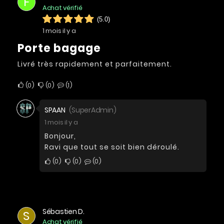
F
Achat vérifié
(5.0)
1 mois il y a
Porte bagage
Livré très rapidement et parfaitement.
0
0
1
SPAAN
(SuperAdmin)
1 mois il y a
Bonjour,
Ravi que tout se soit bien déroulé.
0
0
0
Sébastien D.
S
Achat vérifié