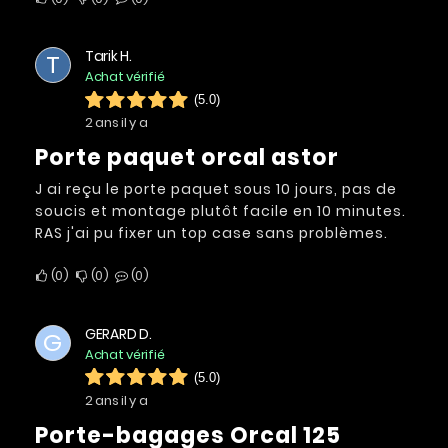
Tarik H.
T
Achat vérifié
(5.0)
2 ans il y a
Porte paquet orcal astor
J ai reçu le porte paquet sous 10 jours, pas de
soucis et montage plutôt facile en 10 minutes.
RAS j'ai pu fixer un top case sans problèmes.
0
0
0
GERARD D.
G
Achat vérifié
(5.0)
2 ans il y a
Porte-bagages Orcal 125