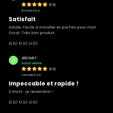
(5.0)
8 mois il y a
Satisfait
Solide, facile à installer et parfait pour mon
Orcal. Très bon produit.
0
0
0
JEROME F.
J
Achat vérifié
(5.0)
1 année il y a
Impeccable et rapide !
2 mots : je reviendrai !
0
0
0