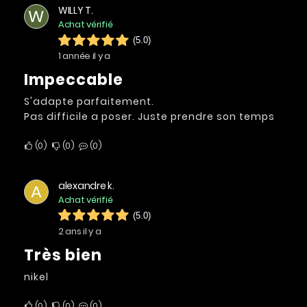
WILLY T.
W
Achat vérifié
(5.0)
1 année il y a
Impeccable
S'adapte parfaitement.
Pas difficile a poser. Juste prendre son temps
0
0
0
alexandre k.
A
Achat vérifié
(5.0)
2 ans il y a
très bien
nikel
0
0
0