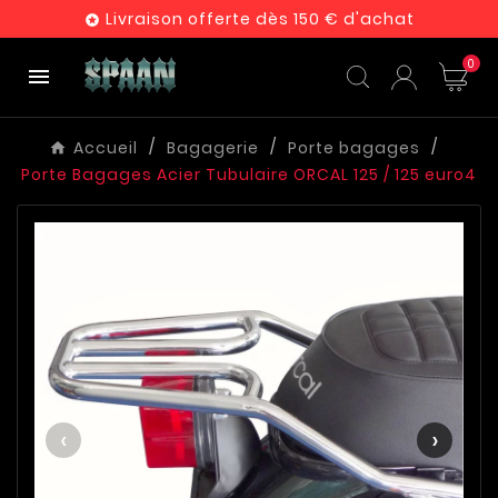
Livraison offerte dès 150 € d'achat

0

Accueil
Bagagerie
Porte bagages
Porte Bagages Acier Tubulaire ORCAL 125 / 125 euro4
‹
›