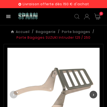
Livraison offerte dès 150 € d'achat

0

Accueil
Bagagerie
Porte bagages
Porte Bagages SUZUKI Intruder 125 / 250
‹
›