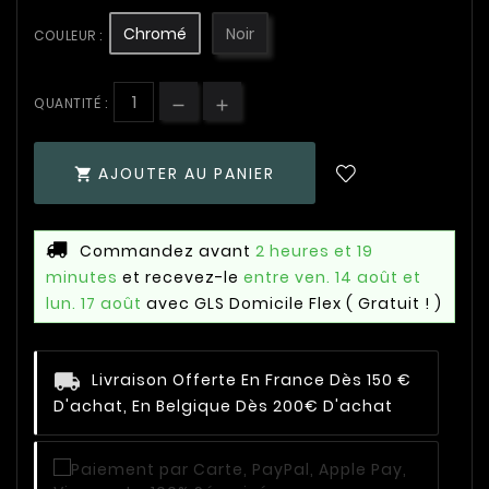
Chromé
Noir
COULEUR :
QUANTITÉ :
AJOUTER AU PANIER

Commandez avant
2 heures et 19
minutes
et recevez-le
entre ven. 14 août et
lun. 17 août
avec GLS Domicile Flex
( Gratuit ! )
Livraison Offerte En France Dès 150 €
D'achat, En Belgique Dès 200€ D'achat