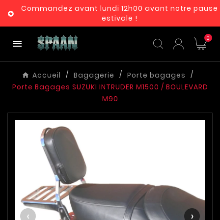
Commandez avant lundi 12h00 avant notre pause

estivale !
0

Accueil
Bagagerie
Porte bagages
Porte Bagages SUZUKI INTRUDER M1500 / BOULEVARD
M90
‹
›