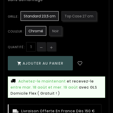
Standard 23,5 cm
Top Case 27 cm
GRILLE :
Chromé
Noir
COULEUR :
QUANTITÉ :
AJOUTER AU PANIER

Achetez-le maintenant
et recevez-le
entre mar. 18 août et mer. 19 août
avec GLS
Domicile Flex
( Gratuit ! )
Livraison Offerte En France Dès 150 €