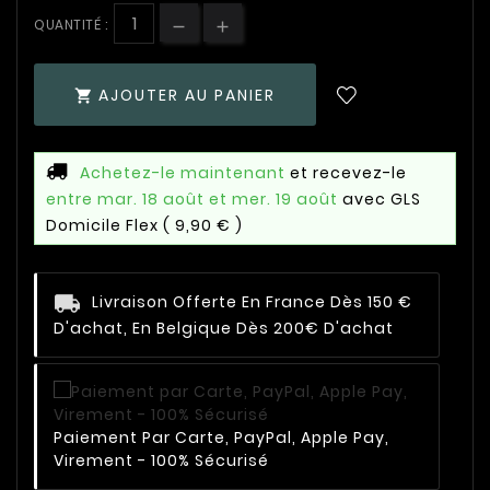
QUANTITÉ :
AJOUTER AU PANIER

Achetez-le maintenant
et recevez-le
entre mar. 18 août et mer. 19 août
avec GLS
Domicile Flex
( 9,90 € )
Livraison Offerte En France Dès 150 €
D'achat, En Belgique Dès 200€ D'achat
Paiement Par Carte, PayPal, Apple Pay,
Virement - 100% Sécurisé