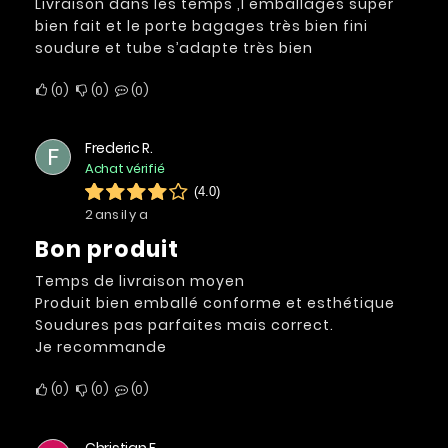
Livraison dans les temps ,l emballages super
bien fait et le porte bagages très bien fini
soudure et tube s’adapte très bien
0
0
0
Frederic R.
F
Achat vérifié
(4.0)
2 ans il y a
Bon produit
Temps de livraison moyen
Produit bien emballé conforme et esthétique
Soudures pas parfaites mais correct.
Je recommande
0
0
0
Christian F.