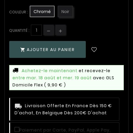
Chromé
Noir
COULEUR :
QUANTITÉ :
AJOUTER AU PANIER

Achetez-le maintenant
et recevez-le
entre mar. 18 août et mer. 19 août
avec GLS
Domicile Flex
( 9,90 € )
Livraison Offerte En France Dès 150 €
D'achat, En Belgique Dès 200€ D'achat