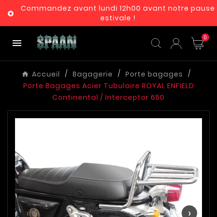
Commandez avant lundi 12h00 avant notre pause

estivale !
0

Accueil
Bagagerie
Porte bagages
Porte Bagages Acier Tubulaire ROYAL ENFIELD
Continental / Interceptor 650
‹
›