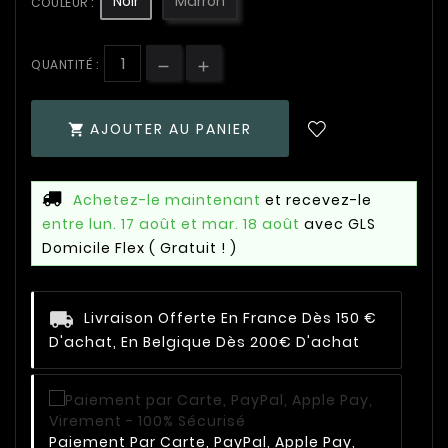
Noir
Marron
COULEUR :
QUANTITÉ :
AJOUTER AU PANIER

Achetez-le maintenant
et recevez-le
entre lun. 17 août et mar. 18 août
avec GLS
Domicile Flex
( Gratuit ! )
Livraison Offerte En France Dès 150 €
D'achat, En Belgique Dès 200€ D'achat
Paiement Par Carte, PayPal, Apple Pay,