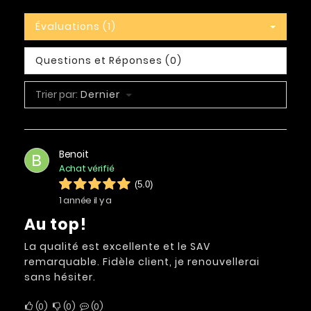
Évaluations (1)
Questions et Réponses (0)
Trier par:
Dernier
Benoit
B
Achat vérifié
(5.0)
1 année il y a
Au top!
La qualité est excellente et le SAV
remarquable. Fidèle client, je renouvellerai
sans hésiter.
0
0
0