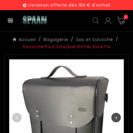
Livraison offerte dès 150 € d'achat

0

Accueil
Bagagerie
Sac et Sacoche
Sacoche Pour Sissybar ROYAL Klick Fix
‹
›