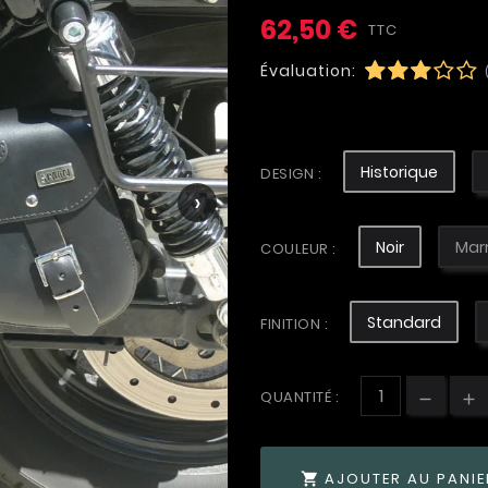
62,50 €
TTC
Évaluation:
Historique
DESIGN :
›
Noir
Mar
COULEUR :
Standard
FINITION :
QUANTITÉ :
AJOUTER AU PANIE
