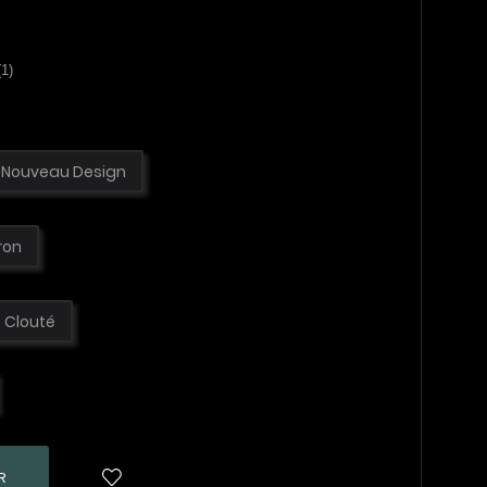
(1)
Nouveau Design
ron
Clouté
R