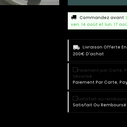
Commandez avant
ven. 14 août et lun. 17 ao
Livraison Offerte E
200€ D'achat
Paiement Par Carte, Pay
Satisfait Ou Remboursé 