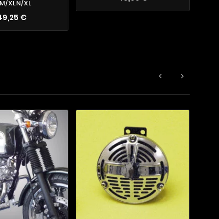
M/XLN/XL
49,25 €

