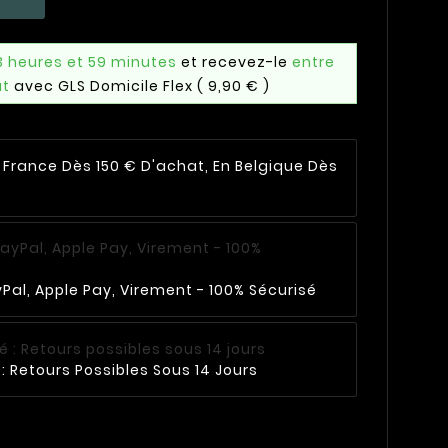
3 heures et 59 minutes
et recevez-le
entre
ût
avec GLS Domicile Flex
( 9,90 € )
n France Dès 150 € D'achat, En Belgique Dès
Pal, Apple Pay, Virement - 100% Sécurisé
: Retours Possibles Sous 14 Jours