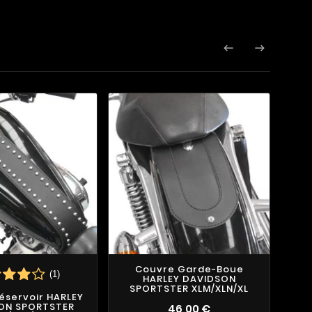


Couvre Garde-Boue
Co
(1)
HARLEY DAVIDSON
D
SPORTSTER XLM/XLN/XL
éservoir HARLEY
ON SPORTSTER
46,00 €