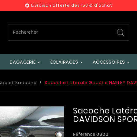
Livraison offerte dès 150 € d'achat

BAGAGERIE
ECLAIRAGES
ACCESSOIRES
Sac et Sacoche
Sacoche Latérale Gauche HARLEY DAV
Sacoche Latér
DAVIDSON SPOR
Référence
0806