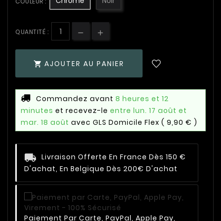
Chromé
Noir
COULEUR :
QUANTITÉ :
AJOUTER AU PANIER

Commandez avant
8 heures et 12
minutes
et recevez-le
entre lun. 17 août et
mar. 18 août
avec GLS Domicile Flex
( 9,90 € )
Livraison Offerte En France Dès 150 €
D'achat, En Belgique Dès 200€ D'achat
Paiement Par Carte, PayPal, Apple Pay,