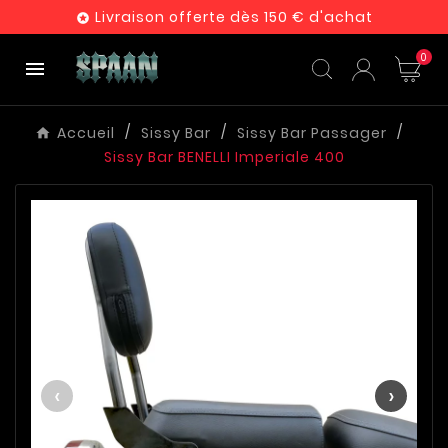
Livraison offerte dès 150 € d'achat

0

Accueil
Sissy Bar
Sissy Bar Passager
Sissy Bar BENELLI Imperiale 400
‹
›