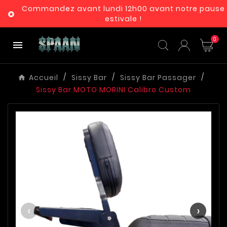
Commandez avant lundi 12h00 avant notre pause

estivale !
0

Accueil
Sissy Bar
Sissy Bar Passager
Sissy Bar MOTO MORINI Calibro Custom
‹
›