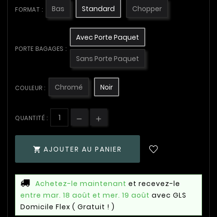
Bas
Standard
Chopper
FORMAT :
Avec Porte Paquet
PORTE BAGAGES :
Sans Porte Paquet
Chromé
Noir
COULEUR :
QUANTITÉ :
AJOUTER AU PANIER

Achetez-le maintenant
et recevez-le
entre mar. 18 août et mer. 19 août
avec GLS
Domicile Flex
( Gratuit ! )