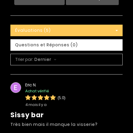
Évaluations (5)
Questions et Réponses (0)
Trier par:
Dernier
Eric N.
E
Achat vérifié
(5.0)
4 mois il y a
Sissy bar
Très bien mais il manque la visserie?