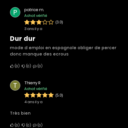
patrice m.
P
Achat vérifié
(3.0)
3 ans il y a
dur dur
mode d emploi en espagnole obliger de percer
donc manque des ecrous
0
0
0
Thierry R
T
Achat vérifié
(5.0)
4 ans il y a
Très bien
0
0
0