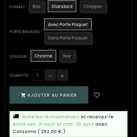
Bas
Standard
Chopper
FORMAT :
Avec Porte Paquet
PORTE BAGAGES :
Sans Porte Paquet
Chromé
Noir
COULEUR :
QUANTITÉ :
AJOUTER AU PANIER

Achetez-le maintenant
et recevez-le
entre ven. 21 août et mar. 25 août
avec
Colissimo
( 252,00 € )