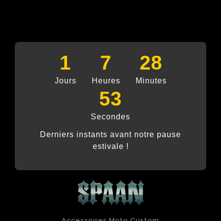
1
7
28
Jours
Heures
Minutes
52
Secondes
Derniers instants avant notre pause
estivale !
Accessoires Moto Custom