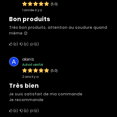
(5.0)
1 année il y a
Bon produits
Très bon produits, attention au soudure quand
même 😉
0
0
0
alain b.
A
Achat vérifié
(5.0)
2 ans il y a
Très bien
Je suis satisfait de ma commande
Je recommande
0
0
0