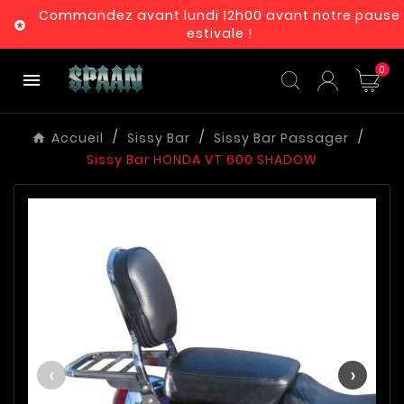
Commandez avant lundi 12h00 avant notre pause

estivale !
0

Accueil
Sissy Bar
Sissy Bar Passager
Sissy Bar HONDA VT 600 SHADOW
‹
›