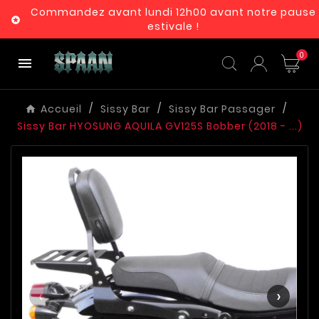
Commandez avant lundi 12h00 avant notre pause

estivale !
0

Accueil
Sissy Bar
Sissy Bar Passager
Sissy Bar HYOSUNG AQUILA GV125S Bobber (2018 - ...)
‹
›