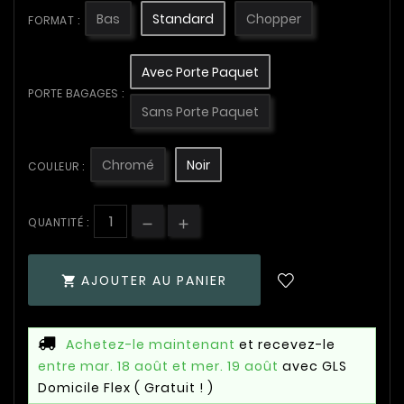
Bas
Standard
Chopper
FORMAT :
Avec Porte Paquet
PORTE BAGAGES :
Sans Porte Paquet
Chromé
Noir
COULEUR :
QUANTITÉ :
AJOUTER AU PANIER

Achetez-le maintenant
et recevez-le
entre mar. 18 août et mer. 19 août
avec GLS
Domicile Flex
( Gratuit ! )