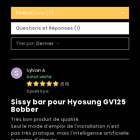
Évaluations (7)
Questions et Réponses (1)
Trier par:
Dernier
Sylvain A.
S
Achat vérifié
(5.0)
2 jours il y a
Sissy bar pour Hyosung GV125
Bobber
Très bon produit de qualité.
Seul le mode d'emploi de l'installation n'est
pas très pratique, mais l'intelligence artificielle
a permis d'aboutir.