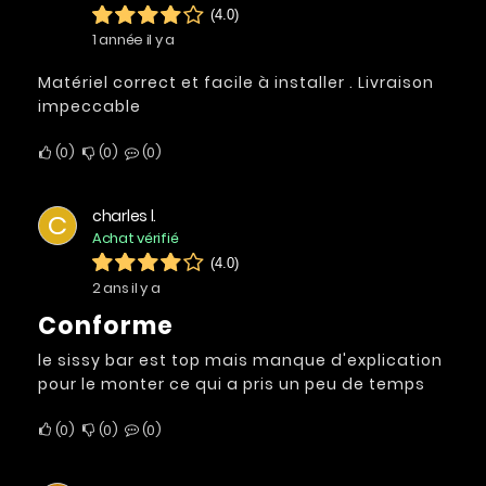
(4.0)
1 année il y a
Matériel correct et facile à installer . Livraison
impeccable
0
0
0
charles l.
C
Achat vérifié
(4.0)
2 ans il y a
conforme
le sissy bar est top mais manque d'explication
pour le monter ce qui a pris un peu de temps
0
0
0