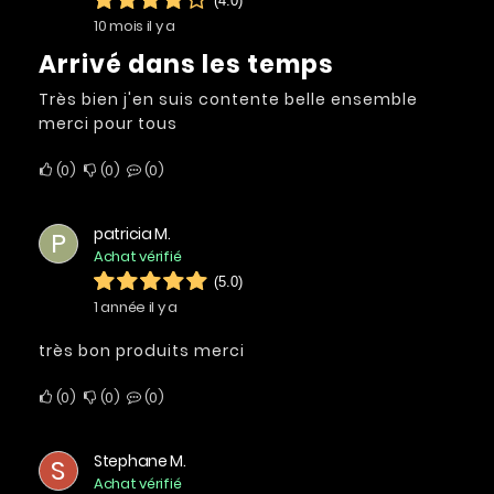
(4.0)
10 mois il y a
Arrivé dans les temps
Très bien j'en suis contente belle ensemble
merci pour tous
0
0
0
patricia M.
P
Achat vérifié
(5.0)
1 année il y a
très bon produits merci
0
0
0
Stephane M.
S
Achat vérifié