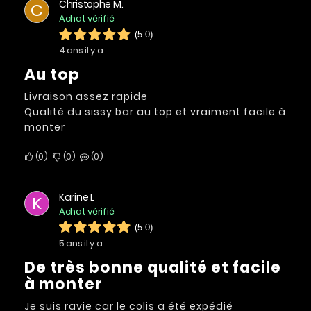
Christophe M.
C
Achat vérifié
(5.0)
4 ans il y a
Au top
Livraison assez rapide
Qualité du sissy bar au top et vraiment facile à
monter
0
0
0
Karine L
K
Achat vérifié
(5.0)
5 ans il y a
De très bonne qualité et facile
à monter
Je suis ravie car le colis a été expédié