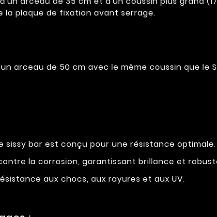
'un arceau de 35 cm et d'un coussin plus grand (17 x
 la plaque de fixation avant serrage.
un arceau de 50 cm avec le même coussin que le S
 sissy bar est conçu pour une résistance optimale. D
ontre la corrosion, garantissant brillance et robust
résistance aux chocs, aux rayures et aux UV.