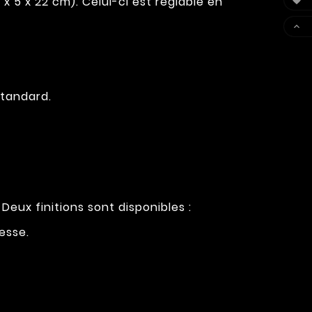
 5 x 22 cm). Celui-ci est réglable en


tandard.
eux finitions sont disponibles :
esse.