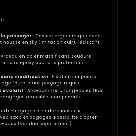
(1)
 le passager
: Dossier ergonomique avec
t housse en sky (imitation cuir), résistant
 Arceau en acier massif sans soudure,
ure noire époxy pour une protection
t sans modification
: Fixation sur points
tage fourni, sans perçage requis
 évolutif
: Arceaux interchangeables (Bas,
te-bagages amovible, composants
Porte-bagages standard inclus si
vec sacs et bagages. Possibilité d’opter
 top-case (vendue séparément)