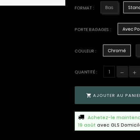
Bas
Stan
FORMAT :
Avec Po
PORTE BAGAGES :
Chromé
COULEUR :
QUANTITÉ :
AJOUTER AU PANIE

Achetez-le mainten
19 août
avec GLS Domicil