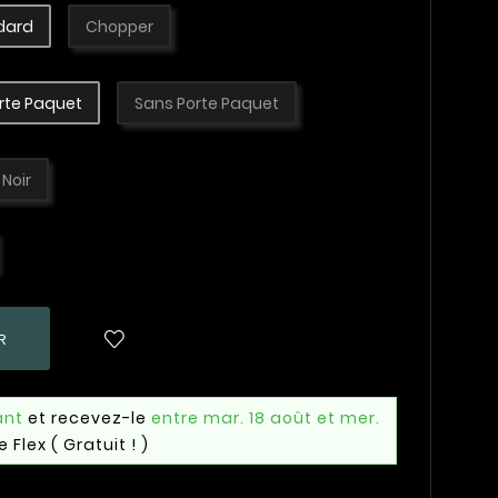
dard
Chopper
rte Paquet
Sans Porte Paquet
Noir
R
ant
et recevez-le
entre mar. 18 août et mer.
e Flex
( Gratuit ! )