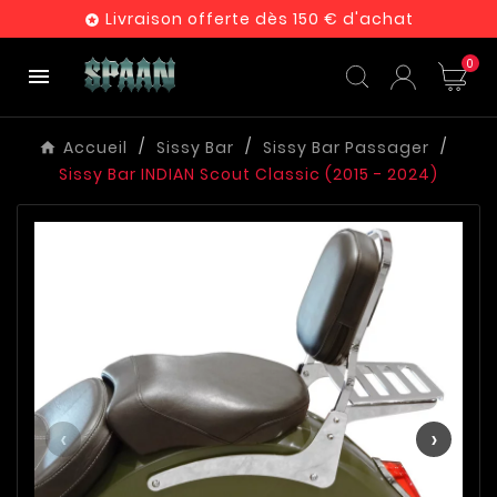
Livraison offerte dès 150 € d'achat

0

Accueil
Sissy Bar
Sissy Bar Passager
Sissy Bar INDIAN Scout Classic (2015 - 2024)
‹
›