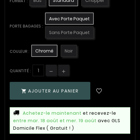
Bas
Standard
Chopper
FORMAT :
Avec Porte Paquet
PORTE BAGAGES :
Sans Porte Paquet
Chromé
Noir
COULEUR :
QUANTITÉ :
AJOUTER AU PANIER

Achetez-le maintenant
et recevez-le
entre mar. 18 août et mer. 19 août
avec GLS
Domicile Flex
( Gratuit ! )