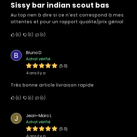
Sissy bar indian scout bas
Au top rien à dire si ce n'est correspond à mes
attentes et pour un rapport qualite/prix génial
0
0
0
Bruno D
B
Achat vérifié
(5.0)
4 ans il y a
Très bonne article livraison rapide
0
0
0
Jean-Marc L
J
Achat vérifié
(5.0)
4 ans il y a