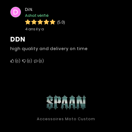
Di N.
D
Achat vérifié
(5.0)
4 ans il y a
DDN
high quality and delivery on time
0
0
0
Accessoires Moto Custom