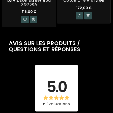
DAVIDSON Street Rod
Coton Ciré VINTAGE
XG750A
172,00 €
116,00 €


AVIS SUR LES PRODUITS /
QUESTIONS ET RÉPONSES
Évaluation
moyenne
5.0
6 Évaluations