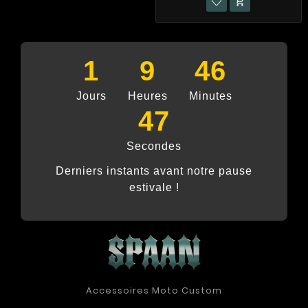

1
9
46
Jours
Heures
Minutes
46
Secondes
Derniers instants avant notre pause
estivale !
Accessoires Moto Custom