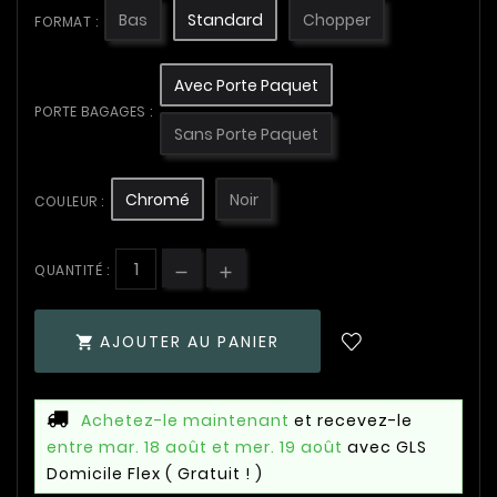
Bas
Standard
Chopper
FORMAT :
Avec Porte Paquet
PORTE BAGAGES :
Sans Porte Paquet
Chromé
Noir
COULEUR :
QUANTITÉ :
AJOUTER AU PANIER

Achetez-le maintenant
et recevez-le
entre mar. 18 août et mer. 19 août
avec GLS
Domicile Flex
( Gratuit ! )