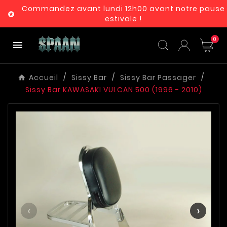
Commandez avant lundi 12h00 avant notre pause

estivale !
0

Accueil
Sissy Bar
Sissy Bar Passager
Sissy Bar KAWASAKI VULCAN 500 (1996 - 2010)
‹
›